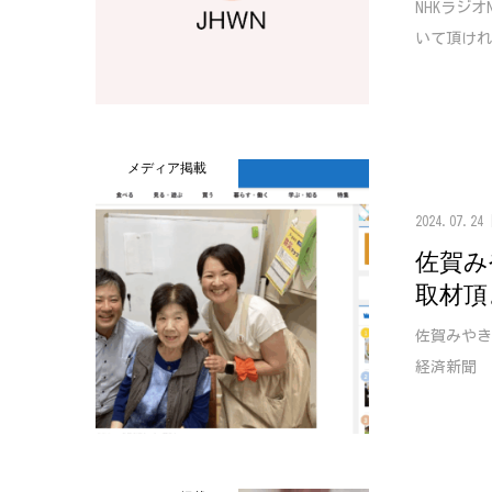
NHKラジ
いて頂けれ
メディア掲載
2024.07.24
佐賀み
取材頂
佐賀みやき
経済新聞 W