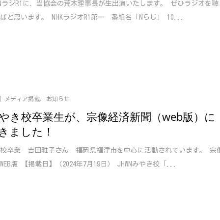
オNラジR1に、当協会の荒木理事長が生出演いたします。 ぜひラジオを聴
ばと思います。 NHKラジオR1第一 番組名「Nらじ」 10...
メディア掲載
,
お知らせ
やき校卒業生が、宗像経済新聞（web版）に
きました！
校卒業 吉田雅子さん 福岡県福津市を中心に活動されています。 宗
EB版 【掲載日】（2024年7月19日） JHWNみやき校「...