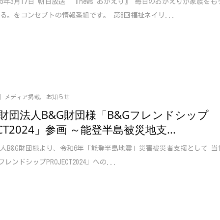
025年3月17日 朝日放送 『news おかえり』 毎日のおかえりが家族をも
る。をコンセプトの情報番組です。 第8回福祉ネイリ...
メディア掲載
,
お知らせ
財団法人B&G財団様「B&Gフレンドシップ
ECT2024」参画 ～能登半島被災地支...
人B&G財団様より、令和6年「能登半島地震」災害被災者支援として 当
フレンドシップPROJECT2024」への...