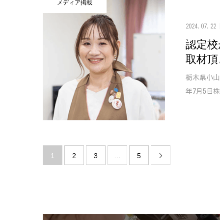
メディア掲載
2024.07.22
認定校
取材頂
栃木県小山
年7月5日
1
2
3
…
5
