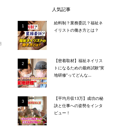
人気記事
給料制？業務委託？福祉ネ
1
イリストの働き方とは？
月
【密着取材】福祉ネイリス
2
トになるための最終試験”実
地研修”ってどんな...
【平均月収13万】成功の秘
3
訣と仕事への姿勢をインタ
ビュー！