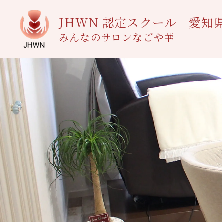
JHWN 認定スクール
愛知
みんなのサロンなごや華